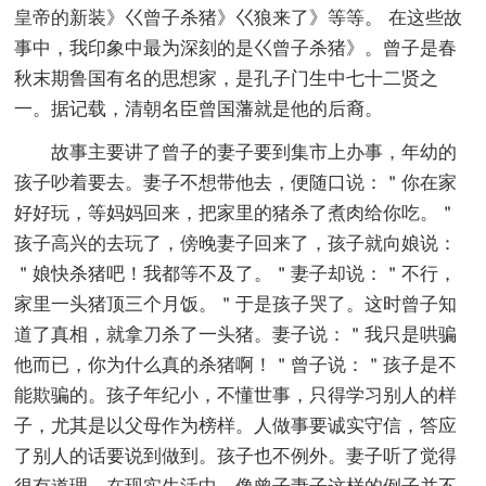
皇帝的新装》巜曾子杀猪》巜狼来了》等等。 在这些故
事中，我印象中最为深刻的是巜曾子杀猪》。曾子是春
秋末期鲁国有名的思想家，是孔子门生中七十二贤之
一。据记载，清朝名臣曾国藩就是他的后裔。
故事主要讲了曾子的妻子要到集市上办事，年幼的
孩子吵着要去。妻子不想带他去，便随口说：＂你在家
好好玩，等妈妈回来，把家里的猪杀了煮肉给你吃。＂
孩子高兴的去玩了，傍晚妻子回来了，孩子就向娘说：
＂娘快杀猪吧！我都等不及了。＂妻子却说：＂不行，
家里一头猪顶三个月饭。＂于是孩子哭了。这时曾子知
道了真相，就拿刀杀了一头猪。妻子说：＂我只是哄骗
他而已，你为什么真的杀猪啊！＂曾子说：＂孩子是不
能欺骗的。孩子年纪小，不懂世事，只得学习别人的样
子，尤其是以父母作为榜样。人做事要诚实守信，答应
了别人的话要说到做到。孩子也不例外。妻子听了觉得