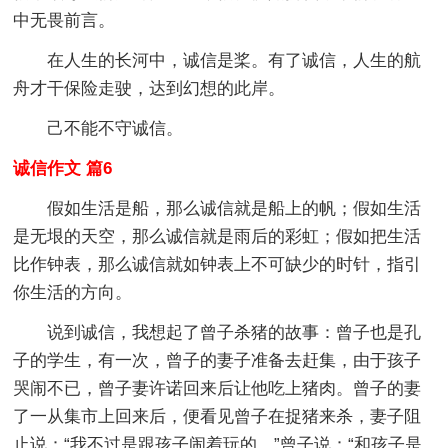
中无畏前言。
在人生的长河中，诚信是桨。有了诚信，人生的航
舟才干保险走驶，达到幻想的此岸。
己不能不守诚信。
诚信作文 篇6
假如生活是船，那么诚信就是船上的帆；假如生活
是无垠的天空，那么诚信就是雨后的彩虹；假如把生活
比作钟表，那么诚信就如钟表上不可缺少的时针，指引
你生活的方向。
说到诚信，我想起了曾子杀猪的故事：曾子也是孔
子的学生，有一次，曾子的妻子准备去赶集，由于孩子
哭闹不已，曾子妻许诺回来后让他吃上猪肉。曾子的妻
了一从集市上回来后，便看见曾子在捉猪来杀，妻子阻
止说：“我不过是跟孩子闹着玩的。”曾子说：“和孩子是