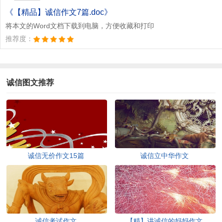
《【精品】诚信作文7篇.doc》
将本文的Word文档下载到电脑，方便收藏和打印
推荐度：
诚信图文推荐
诚信无价作文15篇
诚信立中华作文
诚信考试作文
【精】讲诚信的妈妈作文