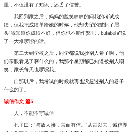
里，不仅没有了知识，还丢了信誉。
我回到家之后，妈妈的脸笑眯眯的问我的考试成
绩，但我把成绩单给她的时候，他却失望的皱起了眉
头“我知道你成绩不好，但你也不能作弊吧，bulabula”说
了一大堆啰嗦的话。
第二天到学校之后，同学都说我抄别人卷子啊，他
们亲眼看见了啊什么的，我那个星期都已知道被别人嘲
笑，家长每天也啰嗦我。
自那以后，我考试的时候就再也没超过别人的卷子
什么的了。
诚信作文 篇5
人，不能不守诚信
孔子曰：“与敌人接，言而有信。”从古以去，诚信即