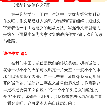
【精品】诚信作文7篇
在平凡的学习、工作、生活中，大家都经常接触到
作文吧，作文是经过人的思想考虑和语言组织，通过文
字来表达一个主题意义的记叙方法。写起作文来就毫无
头绪？下面是小编为大家收集的诚信作文7篇，欢迎阅读
与收藏。
诚信作文 篇1
在我们中国，诚信是我们的传统美德。拥有诚信，
就像一根小小的火柴可以燃亮一片天空；一滴小小的水
珠可以沸腾整个大海。而一包香囊，就能令我看到那盛
开的诚信花。诚信这二字说来简单做起来难，你看到这
里是不是要笑了？你说：“你一个小丫头怎么知道这么
多？”不过，你如果不相信，那我就带你去我九岁那年看
一看究竟吧。这可是本人亲自经历过的！