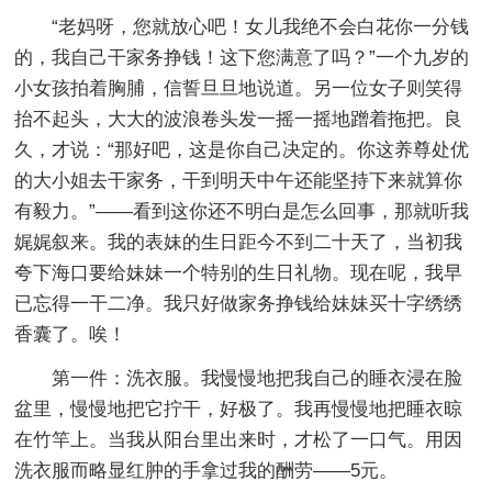
“老妈呀，您就放心吧！女儿我绝不会白花你一分钱
的，我自己干家务挣钱！这下您满意了吗？”一个九岁的
小女孩拍着胸脯，信誓旦旦地说道。另一位女子则笑得
抬不起头，大大的波浪卷头发一摇一摇地蹭着拖把。良
久，才说：“那好吧，这是你自己决定的。你这养尊处优
的大小姐去干家务，干到明天中午还能坚持下来就算你
有毅力。”——看到这你还不明白是怎么回事，那就听我
娓娓叙来。我的表妹的生日距今不到二十天了，当初我
夸下海口要给妹妹一个特别的生日礼物。现在呢，我早
已忘得一干二净。我只好做家务挣钱给妹妹买十字绣绣
香囊了。唉！
第一件：洗衣服。我慢慢地把我自己的睡衣浸在脸
盆里，慢慢地把它拧干，好极了。我再慢慢地把睡衣晾
在竹竿上。当我从阳台里出来时，才松了一口气。用因
洗衣服而略显红肿的手拿过我的酬劳——5元。