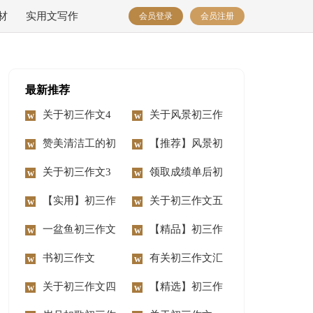
材
实用文写作
会员登录
会员注册
最新推荐
关于初三作文4
关于风景初三作
篇
赞美清洁工的初
文合集九篇
【推荐】风景初
三学生作文
关于初三作文3
三作文3篇
领取成绩单后初
篇
【实用】初三作
三作文
关于初三作文五
文汇编五篇
一盆鱼初三作文
篇
【精品】初三作
书初三作文
文合集七篇
有关初三作文汇
关于初三作文四
编九篇
【精选】初三作