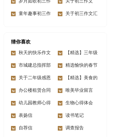
篇
岁月如歌初三作
文汇总十篇
关于初三作文
文
童年趣事初三作
300字三篇
关于初三作文汇
文10篇
编7篇
猜你喜欢
秋天的快乐作文
【精选】三年级
15篇
市城建总指挥部
介绍作文9篇
精选愉快的春节
上半年工作总结
关于二年级感恩
作文6篇
【精选】美食的
的作文三篇
办公楼租赁合同
春节作文三篇
唯美毕业留言
幼儿园教师心得
（通用90句）
生物心得体会
体会
表扬信
读书笔记
自荐信
调查报告