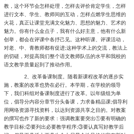
教，这个环节会怎样处理，怎样去评价肯定学生，怎样
进行文本、学生、教师间的互动，怎样点燃学生思维的
火花，真正让课堂充满文化魅力、思想的魅力、艺术的
魅力。你有什么金点子，我有什么好主意，他有什么新
创举，都会在评课中各抒己见。这种听课、评课活动，
对老、中、青教师都有促进;这种学术上的交流，教法上
的切磋，对提高我们整个语文教师队伍的水平和我校的
语文教学质量起到了推动作用。
2、改革备课制度。随着新课程改革的逐步实
施，教案的改革也势在必行。本学期，在学校的领导
下，我们科组对备课制度进行了改革。以年级组为单
位，倡导分内容分章节分头备课，力求备精品课;倡导利
用网络资源寻找资料，以达到资源共享之目的。对教案
的撰写也作了新的要求：强调教案要突出①要有明确的
教学目标;②要列出必要教学程序;③要认真写好教学后