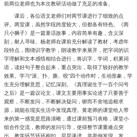
前两位老师也为本次教研活动做了充足的准备。
课后，各位语文老师们对两节课进行了细致的点
评。两堂课，虽然学段跨度较大，但都各有特色。《两
只小狮子》是一篇童话故事，内容简单有趣，含义深
刻，耐人寻味。杨老师在课前充分解读了教材，考虑年
段特点，围绕识字教学，朗读教学来展开，把字词的识
字理解和文本感悟相结合进行，将识字，学词，积累词
语，读好句子整合起来，重点突出，取得了较好的教学
效果。学习“滚、扑、撕、咬”四个动作时，生动形象，学
生充分理解意思，记忆深刻。《真理诞生于一百个问号
之后》是一篇议论文，课文主要用事实论述了只要善于
观察，不断发问，不断解决疑问，锲而不舍地追根求
源，就能在现实生活中发现真理。黄老师的课堂给人带
来的第一感觉是思路清晰，通过课前预习表格，课堂小
组合作交流，教师的发问引导，使得整节课重难点突
出，教学环节环环相扣，层层递进。并举例发现、发