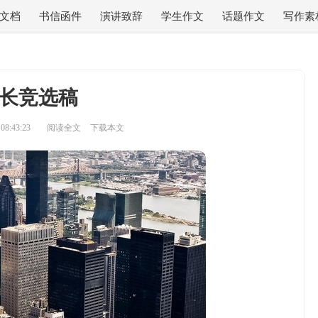
文档
书信函件
演讲致辞
学生作文
话题作文
写作素
长竞选稿
8:43:23
阅读全文
下载本文