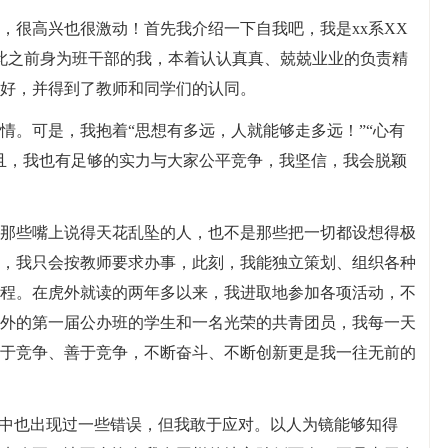
，很高兴也很激动！首先我介绍一下自我吧，我是xx系XX
此之前身为班干部的我，本着认认真真、兢兢业业的负责精
好，并得到了教师和同学们的认同。
情。可是，我抱着“思想有多远，人就能够走多远！”“心有
且，我也有足够的实力与大家公平竞争，我坚信，我会脱颖
那些嘴上说得天花乱坠的人，也不是那些把一切都设想得极
，我只会按教师要求办事，此刻，我能独立策划、组织各种
程。在虎外就读的两年多以来，我进取地参加各项活动，不
外的第一届公办班的学生和一名光荣的共青团员，我每一天
于竞争、善于竞争，不断奋斗、不断创新更是我一往无前的
作中也出现过一些错误，但我敢于应对。以人为镜能够知得