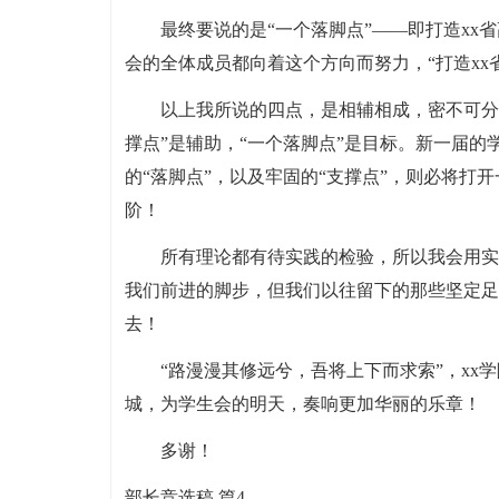
最终要说的是“一个落脚点”——即打造x
会的全体成员都向着这个方向而努力，“打造xx
以上我所说的四点，是相辅相成，密不可分的
撑点”是辅助，“一个落脚点”是目标。新一届的
的“落脚点”，以及牢固的“支撑点”，则必将打
阶！
所有理论都有待实践的检验，所以我会用实
我们前进的脚步，但我们以往留下的那些坚定足
去！
“路漫漫其修远兮，吾将上下而求索”，x
城，为学生会的明天，奏响更加华丽的乐章！
多谢！
部长竞选稿 篇4