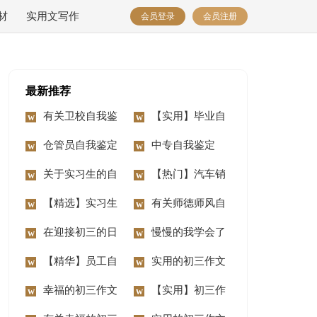
材
实用文写作
会员登录
会员注册
最新推荐
有关卫校自我鉴
【实用】毕业自
定集合7篇
仓管员自我鉴定
我鉴定范文汇编七篇
中专自我鉴定
合集九篇
关于实习生的自
【热门】汽车销
我鉴定范文合集十篇
【精选】实习生
售自我鉴定4篇
有关师德师风自
的自我鉴定4篇
在迎接初三的日
我鉴定集锦四篇
慢慢的我学会了
子里作文
【精华】员工自
欣赏初三作文
实用的初三作文
我鉴定模板六篇
幸福的初三作文
汇总10篇
【实用】初三作