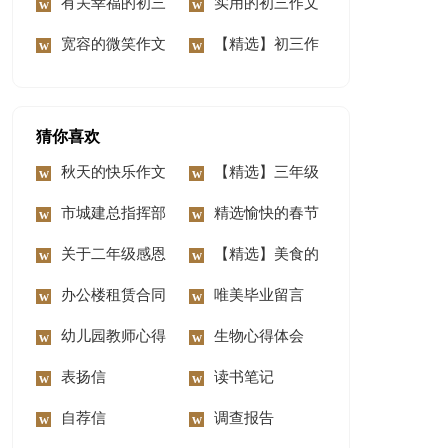
3篇
有关幸福的初三
文汇总八篇
实用的初三作文
作文300字集锦10篇
宽容的微笑作文
汇总7篇
【精选】初三作
文300字8篇
猜你喜欢
秋天的快乐作文
【精选】三年级
15篇
市城建总指挥部
介绍作文9篇
精选愉快的春节
上半年工作总结
关于二年级感恩
作文6篇
【精选】美食的
的作文三篇
办公楼租赁合同
春节作文三篇
唯美毕业留言
幼儿园教师心得
（通用90句）
生物心得体会
体会
表扬信
读书笔记
自荐信
调查报告