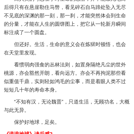
后得只有在悬崖勒住马辔，看见碎石自马蹄处坠入无尽
不见底的深渊的那一刻，那一刹，才能突然体会到生命
的分量，才能在人生的圆饼图上，把它从一轮新月瞬间
标注成了一个圆盘。
但还好。生活，生命的意义会在炼狱时顿悟，也会
在天堂里发现。
看惯弱肉强食的丛林法则，如置身隔绝凡尘的世外
桃源，亦会豁然开朗，看向远方。亦会不再拘泥那些看
似重值千鼎，实则轻如鸿毛的尘事，而是着眼人类不过
短短几十年的寿命本身。
“不知有汉，无论魏晋”，只道生活，无顾功名，大概
与此无异。
保护好地球，足矣。