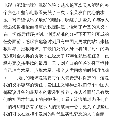
电影《流浪地球》观影体验：越来越喜欢吴京塑造的每
个角色！整部电影看完哭了三次，朵朵发自内心的求
援，对希望做出了最好的理解，唤醒了那些为了与家人
最后短暂相聚而撤离的救援队伍，诠释了希望的意义；
在一切都是程序控制、测算精准的分析下不可能完成的
任务面前，感叹在危急时刻只有中国人勇敢的站出来拯
救世界、拯救地球。在最怕死的人身上看到了对生的渴
望和对全人类的贡献；在经历了17年领航出征任务，已
经办完交接手续的最后一天，刘户口的爸爸选择了牺牲
自己冲向木星、点燃木星、带全人类回家的时刻泪流满
面……我们的地球是需要每个人去爱护和保护的，这是
我们义不容辞的责任，爱国主义精神是我们每个中国人
都应该具备的最基本的素质和教养，在灾难面前只有我
们的祖国才能真正的保护我们！看了流浪地球为我们自
己的科幻电影有了这么大的突破而开心，更为了那些让
我们可以在这和平发展的时代里实现梦想的人而自豪，