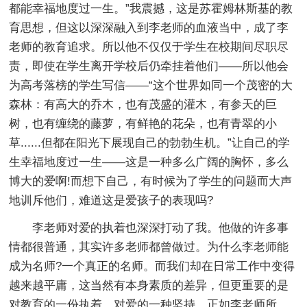
都能幸福地度过一生。”我震撼，这是苏霍姆林斯基的教
育思想，但这以深深融入到李老师的血液当中，成了李
老师的教育追求。所以他不仅仅于学生在校期间尽职尽
责，即使在学生离开学校后仍牵挂着他们——所以他会
为高考落榜的学生写信——“这个世界如同一个茂密的大
森林：有高大的乔木，也有茂盛的灌木，有参天的巨
树，也有缠绕的藤萝，有鲜艳的花朵，也有青翠的小
草......但都在阳光下展现自己的勃勃生机。”让自己的学
生幸福地度过一生——这是一种多么广阔的胸怀，多么
博大的爱啊!而想下自己，有时候为了学生的问题而大声
地训斥他们，难道这是爱孩子的表现吗?
李老师对爱的执着也深深打动了我。他做的许多事
情都很普通，其实许多老师都曾做过。为什么李老师能
成为名师?一个真正的名师。而我们却在日常工作中变得
越来越平庸，这当然有本身素质的差异，但更重要的是
对教育的一份执着，对爱的一种坚持。正如李老师所