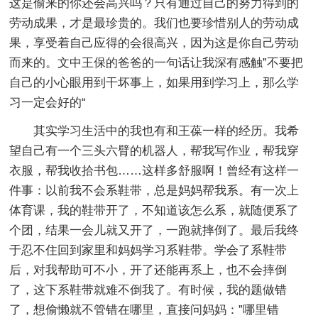
这是偷来的你还会高兴吗？只有通过自己的努力得到的
劳动成果，才是最珍贵的。我们也要珍惜别人的劳动成
果，享受着自己应得的会很高兴，因为这是你自己劳动
而来的。文中王保的爸爸的一句话让我深有感触”不要把
自己的小心眼用到干坏事上，如果用到学习上，那么学
习一定会好的“
其实学习生活中的我也有和王葆一样的经历。我希
望自己有一个三头六臂的机器人，帮我写作业，帮我穿
衣服，帮我收拾书包……这样多舒服啊！曾经有这样一
件事：以前我不会系鞋带，总是妈妈帮我系。有一次上
体育课，我的鞋带开了，不知道该怎么系，就随便系了
个团，结果一会儿就又开了，一跑就摔倒了。最后我终
于忍不住回到家里和妈妈学习系鞋带。学会了系鞋带
后，对我帮助可不小，开了还能再系上，也不会摔倒
了，这下系鞋带就难不倒我了。有时候，我的题做错
了，想偷懒就不管错在哪里，直接问妈妈：”哪里错