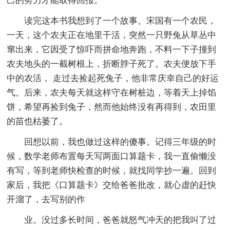
己的努力才能取得回报。
读完这本书我想到了一个故事。宋国有一个农民，
一天，这个农夫正在地里干活，突然一只野兔从草丛中
窜出来，它因受了惊吓而拼命地奔跑，不料一下子撞到
农夫地头的一截树根上，折断脖子死了。农夫便放下手
中的农活， 走过去捡起死兔子，他非常庆幸自己的好运
气。后来，农夫每天就这样守在树桩边，等着天上掉馅
饼，希望再捡到兔子，然而他始终没有再得到，农田里
的苗也枯萎了。
回想以前，我也做过这样的傻事。记得三年级的时
候，数学老师布置每天写两面口算题卡，我一直偷懒没
有写，等到老师快检查的时候，就找同学抄一遍。回到
家后，我把《口算题卡》交给爸爸批改，就心虚的赶快
开溜了，去写别的作
业。没过多长时间，爸爸就怒气冲天的把我叫了过