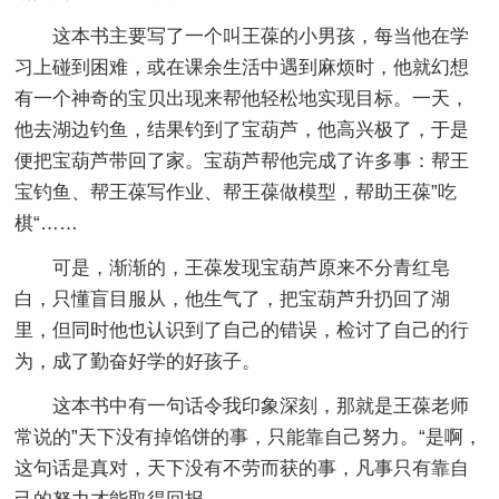
这本书主要写了一个叫王葆的小男孩，每当他在学
习上碰到困难，或在课余生活中遇到麻烦时，他就幻想
有一个神奇的宝贝出现来帮他轻松地实现目标。一天，
他去湖边钓鱼，结果钓到了宝葫芦，他高兴极了，于是
便把宝葫芦带回了家。宝葫芦帮他完成了许多事：帮王
宝钓鱼、帮王葆写作业、帮王葆做模型，帮助王葆”吃
棋“……
可是，渐渐的，王葆发现宝葫芦原来不分青红皂
白，只懂盲目服从，他生气了，把宝葫芦升扔回了湖
里，但同时他也认识到了自己的错误，检讨了自己的行
为，成了勤奋好学的好孩子。
这本书中有一句话令我印象深刻，那就是王葆老师
常说的”天下没有掉馅饼的事，只能靠自己努力。“是啊，
这句话是真对，天下没有不劳而获的事，凡事只有靠自