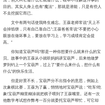
法，别人叫它做什么它就做什么，根本不理解这件事的
目的。其实人身上也有“魔法“，那就是潜能，只是有些人
不去挖掘它而已。
文中有两句话使我终生难忘。王葆老师常说“天上不
会掉馅饼，只有自己靠自己”;王葆爸爸常说“不要把小心
眼放在做坏事上，要放在学习上，学习成绩肯定会提
高。”
你知道宝葫芦吗?那是一种你想要什么就来什么的宝
贝。故事中的王葆从小就听妈妈讲宝葫芦，后来他做梦
梦到钓上一个宝葫芦，过上了“要什么来什么，想什么有
什么”的快乐生活。
但是好景不长，宝葫芦分不出指令的意思，例如上
次象棋比赛，王葆为了赢，悄悄地对宝葫芦说：“吃车!吃
象!宝葫芦糊里糊涂就把棋子喂到了王葆嘴里。还有一次
他数学考试想作弊考一百分就委托宝葫芦帮忙，可它却