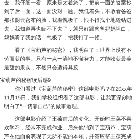
去，我仔细一看，原来是太着急了，把前一面的答案抄
到了后一面，这一面没对一题。我低着头，不敢看爸爸
那张阴云密布的脸，我羞愧极了，恨不得找个地缝钻进
去，我知道再也瞒不下去了，就只好跟爸爸妈妈坦白，
妈妈听了我的话，气极了，把我打了一顿。
看了《宝葫芦的秘密》，我明白了：世界上没有不
劳而获的事。只有一点一滴地不懈努力，才能收获最美
最甜的果实，不然只会适得其反。
宝葫芦的秘密读后感9
你们看过《宝葫芦的秘密》这部电影吗？在20xx年
11月15日，我们学校组织看了这部电影，让我更深刻地
明白了“一切靠自己”的做事道理。
这部电影介绍了王葆前后的变化。开始时王葆不喜
欢学习，经常不完成作业。后来他钓到了宝葫芦，宝葫
芦在他面前表现了无所不能的本领，并答应帮王葆完成