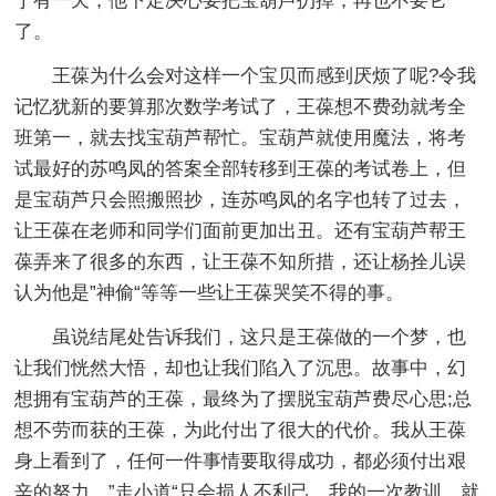
于有一天，他下定决心要把宝葫芦扔掉，再也不要它
了。
王葆为什么会对这样一个宝贝而感到厌烦了呢?令我
记忆犹新的要算那次数学考试了，王葆想不费劲就考全
班第一，就去找宝葫芦帮忙。宝葫芦就使用魔法，将考
试最好的苏鸣凤的答案全部转移到王葆的考试卷上，但
是宝葫芦只会照搬照抄，连苏鸣凤的名字也转了过去，
让王葆在老师和同学们面前更加出丑。还有宝葫芦帮王
葆弄来了很多的东西，让王葆不知所措，还让杨拴儿误
认为他是”神偷“等等一些让王葆哭笑不得的事。
虽说结尾处告诉我们，这只是王葆做的一个梦，也
让我们恍然大悟，却也让我们陷入了沉思。故事中，幻
想拥有宝葫芦的王葆，最终为了摆脱宝葫芦费尽心思;总
想不劳而获的王葆，为此付出了很大的代价。我从王葆
身上看到了，任何一件事情要取得成功，都必须付出艰
辛的努力，”走小道“只会损人不利己。我的一次教训，就