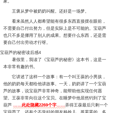
家。
王褒从梦中被奶奶叫醒。还好是一场梦。
看来虽然人人都希望能有很多东西直接摆在眼前，
不需要自己付出努力，但是实际上是不可能的。宝葫芦
也只不多是挪用了别人的成果。想要什么东西，还是需
要自己付出劳动才行呀。
宝葫芦的秘密读后感4
暑假里，我读了《宝葫芦的秘密》这本书，这是一
本非常有趣的书。
它讲述了这样一个故事：有一个叫王葆的小男孩，
他的奶奶每天都给他讲故事。一天，奶奶讲了一个宝葫
芦的故事，说宝葫芦非常神奇，能帮助他实现任何愿
望。王葆非常向往这个宝贝。在睡梦中他居然钓到了宝
葫芦
……此处隐藏2269个字……
弄得王葆最后只剩一个
宝葫芦了，还有个不学好的朋友杨拴儿，孤零零的，多