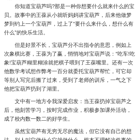
你知道宝葫芦吗?那是一种你想要什么就来什么的宝
贝。故事中的王葆从小就听妈妈讲宝葫芦，后来他做梦
梦到钓上一个宝葫芦，过上了“要什么来什么，想什么有
什么”的快乐生活。
但是好景不长，宝葫芦分不出指令的意思，例如上
次象棋比赛，王葆为了赢，悄悄地对宝葫芦说：“吃车!吃
象!宝葫芦糊里糊涂就把棋子喂到了王葆嘴里。还有一次
他数学考试想作弊考一百分就委托宝葫芦帮忙，可它却
等别人写完后搬了过来，受到了老师的训斥，一气之下
他把宝葫芦扔到了湖里。
文中有一地方令我深爱启发：当王葆扔掉宝葫芦之
后，他刻苦学习，按时完成作业，积极参加课外活动，
成了校内数一数二的好学生。
虽然宝葫芦有无穷无尽的魔法，但它没有自己的想